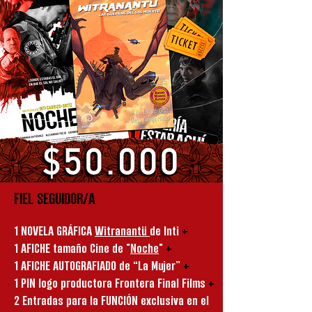
FIEL SEGUIDOR/A
1 NOVELA GRÁFICA
Witranantü
de Inti
+
1 AFICHE tamaño Cine de "
Noche
"
+
1 AFICHE AUTOGRAFIADO de “La Mujer”
+
1 PIN logo productora Frontera Final Films
+
2 Entradas para la FUNCIÓN exclusiva en el