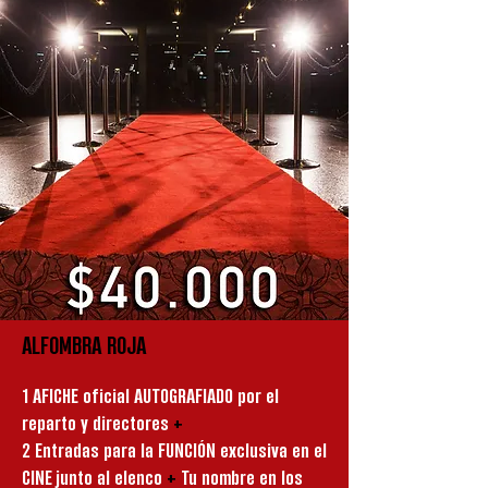
ALFOMBRA ROJA
1 AFICHE oficial AUTOGRAFIADO por el
reparto y directores
+
2 Entradas para la FUNCIÓN exclusiva en el
CINE junto al elenco
+
Tu nombre en los