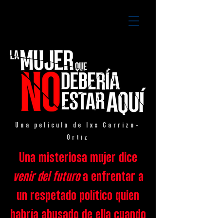
Una película de lxs Carrizo-
Ortiz
Una misteriosa mujer dice
venir del futuro
a enfrentar a
un respetado político quien
habría abusado de ella cuando